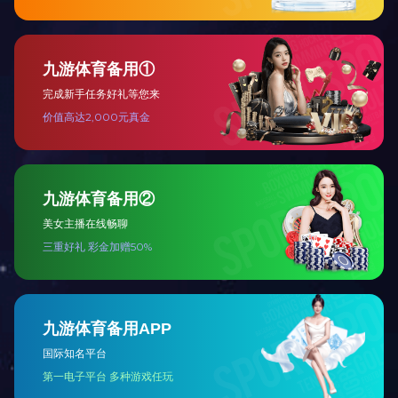
数控铣床
多轴箱
中
主
机床
发表产品留言