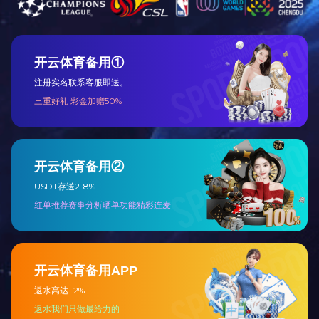
数控进刀钻床
液压进刀钻床
产品介绍
气动进刀钻床
气动进刀钻攻机
自动进刀攻丝机
动力头
主轴星空线上平
钻攻组合机
主轴
主轴