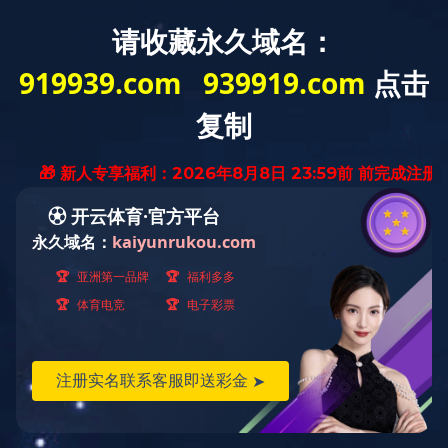
全国联系热线：
0760-88892811
首页
关于翠山
星空线上平台(集团
服务星空线上平台(集团)官方网站
联系我们