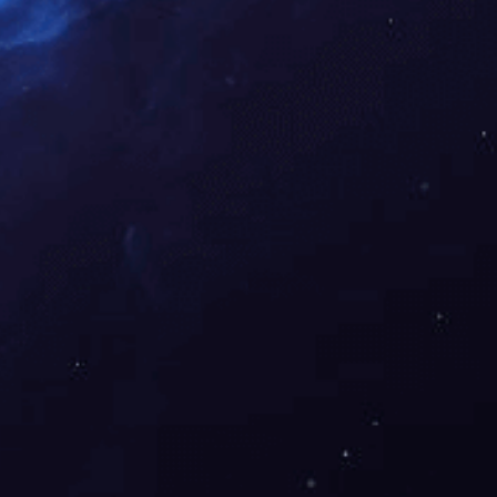
Z4120
Ø20
125
莫氏2号内锥
4
300，530，910，1590
240
380-570
0-280