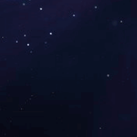
数控铣床
多轴箱
发表产品留言