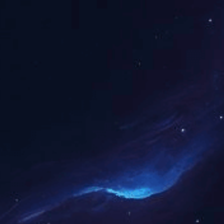
数控进刀钻床
液压进刀钻床
产品介绍
气动进刀钻床
气动进刀钻攻机
自动进刀攻丝机
动力头
主轴
钻攻组合机