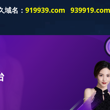
平台(集团)官方网站
厂房设备
工程案例