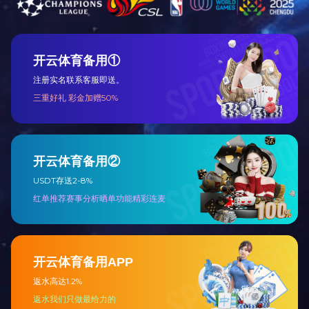
数控进刀钻床
液压进刀钻床
产品介绍
气动进刀钻床
气动进刀钻攻机
自动进刀攻丝机
动力头
主轴星空线上平
主轴
钻攻组合机
主轴