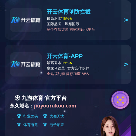
产品详情
星空线上平台(集团)官方网站
工业台钻