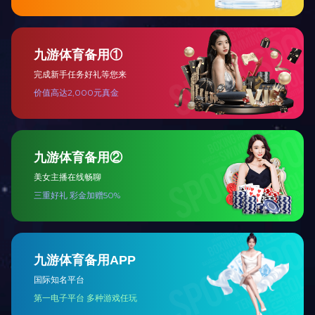
数控铣床
主
多轴箱
机床
发表产品留言