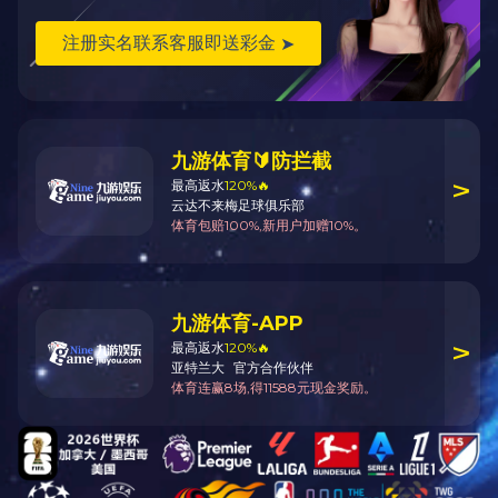
轻型台钻
立式钻床
大跨度钻床
钻攻机两用机
攻丝机
钻铣机
双轴钻铣攻丝机
多头钻攻机