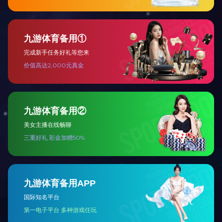
数控铣床
中间工
多轴箱
外形尺寸
机
发表产品留言